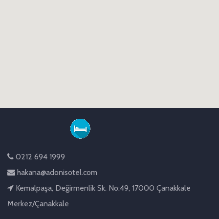
0212 694 1999
hakana@adonisotel.com
Kemalpaşa, Değirmenlik Sk. No:49, 17000 Çanakkale
Merkez/Çanakkale