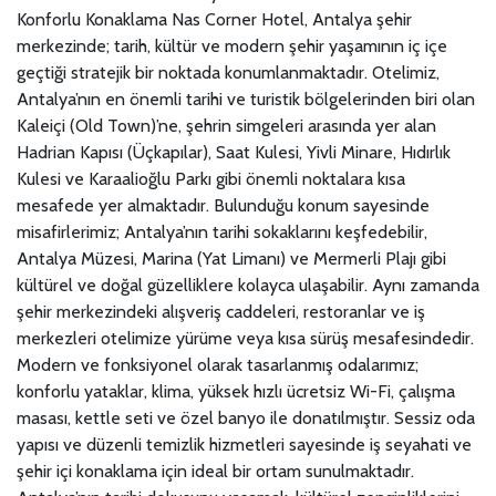
Konforlu Konaklama Nas Corner Hotel, Antalya şehir
merkezinde; tarih, kültür ve modern şehir yaşamının iç içe
geçtiği stratejik bir noktada konumlanmaktadır. Otelimiz,
Antalya’nın en önemli tarihi ve turistik bölgelerinden biri olan
Kaleiçi (Old Town)’ne, şehrin simgeleri arasında yer alan
Hadrian Kapısı (Üçkapılar), Saat Kulesi, Yivli Minare, Hıdırlık
Kulesi ve Karaalioğlu Parkı gibi önemli noktalara kısa
mesafede yer almaktadır. Bulunduğu konum sayesinde
misafirlerimiz; Antalya’nın tarihi sokaklarını keşfedebilir,
Antalya Müzesi, Marina (Yat Limanı) ve Mermerli Plajı gibi
kültürel ve doğal güzelliklere kolayca ulaşabilir. Aynı zamanda
şehir merkezindeki alışveriş caddeleri, restoranlar ve iş
merkezleri otelimize yürüme veya kısa sürüş mesafesindedir.
Modern ve fonksiyonel olarak tasarlanmış odalarımız;
konforlu yataklar, klima, yüksek hızlı ücretsiz Wi-Fi, çalışma
masası, kettle seti ve özel banyo ile donatılmıştır. Sessiz oda
yapısı ve düzenli temizlik hizmetleri sayesinde iş seyahati ve
şehir içi konaklama için ideal bir ortam sunulmaktadır.