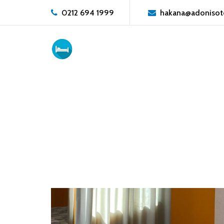
0212 694 1999
hakana@adonisot